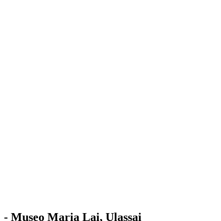
Stazione
dell'Arte
Maria Lai
Mostre
Visita
Educazione
Ulassai
Contatti
/
IT
EN
Visita il museo
- Museo Maria Lai, Ulassai