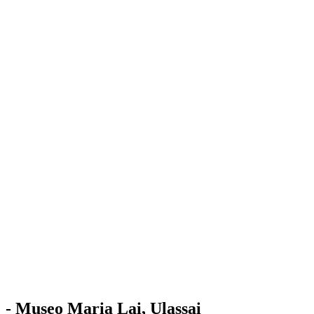
Stazione
dell'Arte
Maria Lai
Mostre
Visita
Educazione
Ulassai
Contatti
/
IT
EN
Visita il museo
- Museo Maria Lai, Ulassai