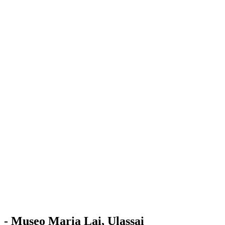
Stazione
dell'Arte
Maria Lai
Mostre
Visita
Educazione
Ulassai
Contatti
/
IT
EN
Visita il museo
- Museo Maria Lai, Ulassai