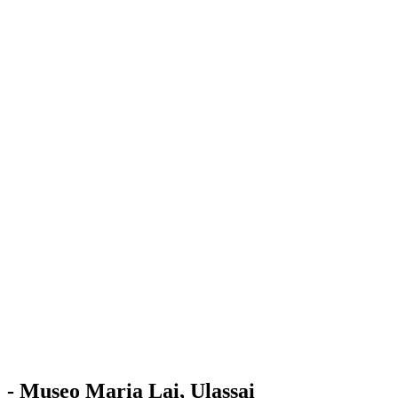
Stazione
dell'Arte
Maria Lai
Mostre
Visita
Educazione
Ulassai
Contatti
/
IT
EN
Visita il museo
- Museo Maria Lai, Ulassai