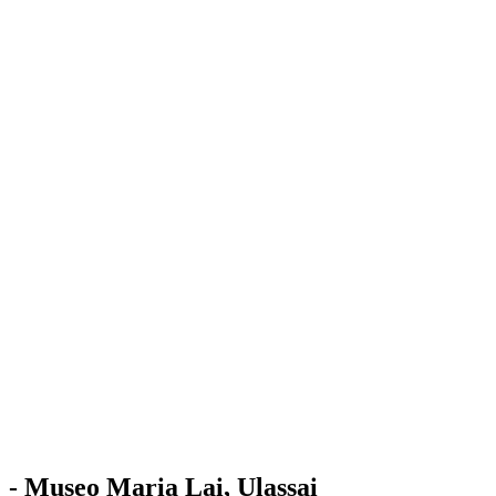
Stazione
dell'Arte
Maria Lai
Mostre
Visita
Educazione
Ulassai
Contatti
/
IT
EN
Visita il museo
- Museo Maria Lai, Ulassai