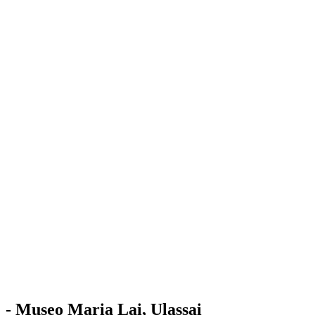
Stazione
dell'Arte
Maria Lai
Mostre
Visita
Educazione
Ulassai
Contatti
/
IT
EN
Visita il museo
- Museo Maria Lai, Ulassai