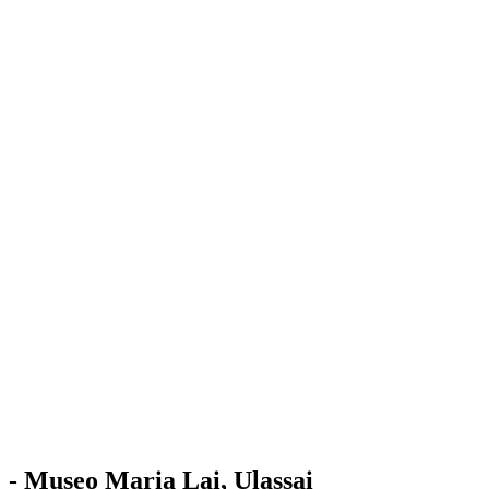
Stazione
dell'Arte
Maria Lai
Mostre
Visita
Educazione
Ulassai
Contatti
/
IT
EN
Visita il museo
- Museo Maria Lai, Ulassai