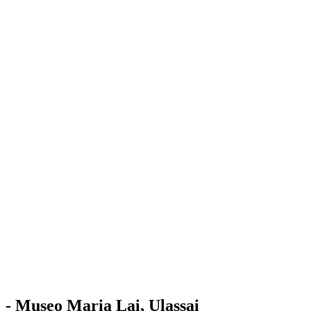
Stazione
dell'Arte
Maria Lai
Mostre
Visita
Educazione
Ulassai
Contatti
/
IT
EN
Visita il museo
- Museo Maria Lai, Ulassai