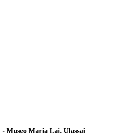
Stazione
dell'Arte
Maria Lai
Mostre
Visita
Educazione
Ulassai
Contatti
/
IT
EN
Visita il museo
- Museo Maria Lai, Ulassai