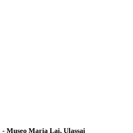
Stazione
dell'Arte
Maria Lai
Mostre
Visita
Educazione
Ulassai
Contatti
/
IT
EN
Visita il museo
- Museo Maria Lai, Ulassai