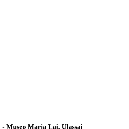
Stazione
dell'Arte
Maria Lai
Mostre
Visita
Educazione
Ulassai
Contatti
/
IT
EN
Visita il museo
- Museo Maria Lai, Ulassai