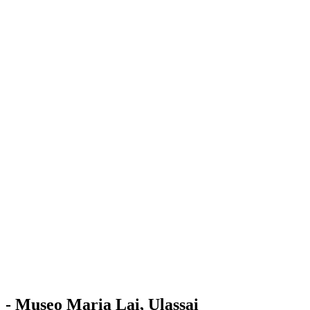
Stazione
dell'Arte
Maria Lai
Mostre
Visita
Educazione
Ulassai
Contatti
/
IT
EN
Visita il museo
- Museo Maria Lai, Ulassai