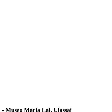
Stazione
dell'Arte
Maria Lai
Mostre
Visita
Educazione
Ulassai
Contatti
/
IT
EN
Visita il museo
- Museo Maria Lai, Ulassai