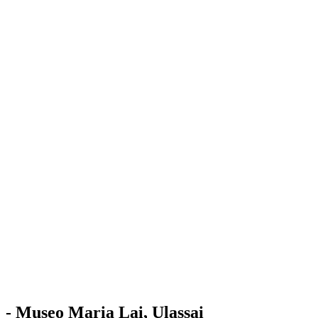
Stazione
dell'Arte
Maria Lai
Mostre
Visita
Educazione
Ulassai
Contatti
/
IT
EN
Visita il museo
- Museo Maria Lai, Ulassai