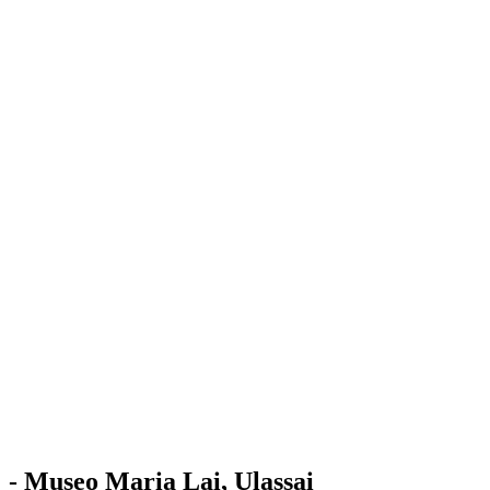
Stazione
dell'Arte
Maria Lai
Mostre
Visita
Educazione
Ulassai
Contatti
/
IT
EN
Visita il museo
- Museo Maria Lai, Ulassai