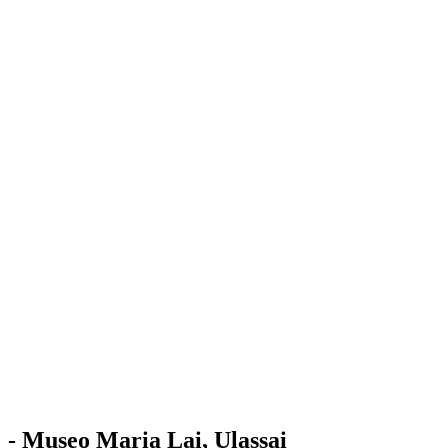
Stazione
dell'Arte
Maria Lai
Mostre
Visita
Educazione
Ulassai
Contatti
/
IT
EN
Visita il museo
- Museo Maria Lai, Ulassai