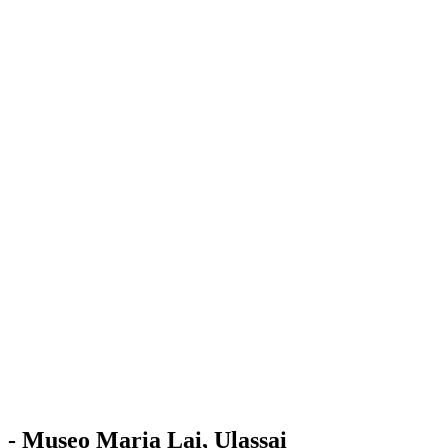
Stazione
dell'Arte
Maria Lai
Mostre
Visita
Educazione
Ulassai
Contatti
/
IT
EN
Visita il museo
- Museo Maria Lai, Ulassai