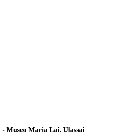
Stazione
dell'Arte
Maria Lai
Mostre
Visita
Educazione
Ulassai
Contatti
/
IT
EN
Visita il museo
- Museo Maria Lai, Ulassai