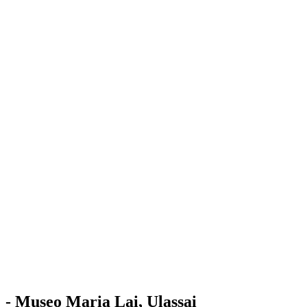
Stazione
dell'Arte
Maria Lai
Mostre
Visita
Educazione
Ulassai
Contatti
/
IT
EN
Visita il museo
- Museo Maria Lai, Ulassai