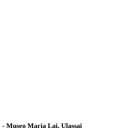
Stazione
dell'Arte
Maria Lai
Mostre
Visita
Educazione
Ulassai
Contatti
/
IT
EN
Visita il museo
- Museo Maria Lai, Ulassai