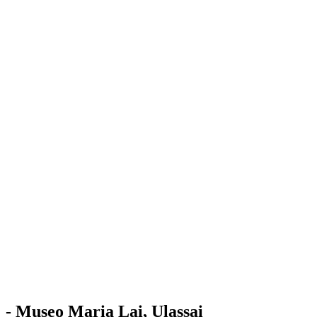
Stazione
dell'Arte
Maria Lai
Mostre
Visita
Educazione
Ulassai
Contatti
/
IT
EN
Visita il museo
- Museo Maria Lai, Ulassai