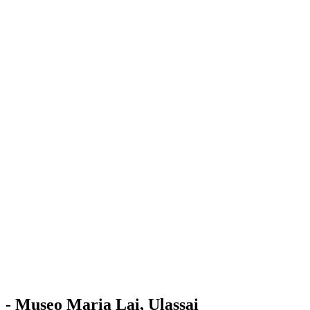
Stazione
dell'Arte
Maria Lai
Mostre
Visita
Educazione
Ulassai
Contatti
/
IT
EN
Visita il museo
- Museo Maria Lai, Ulassai