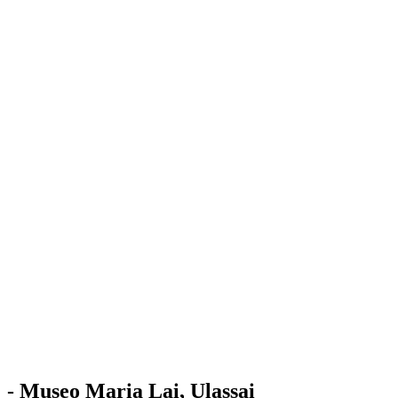
Stazione
dell'Arte
Maria Lai
Mostre
Visita
Educazione
Ulassai
Contatti
/
IT
EN
Visita il museo
- Museo Maria Lai, Ulassai