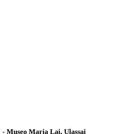
Stazione
dell'Arte
Maria Lai
Mostre
Visita
Educazione
Ulassai
Contatti
/
IT
EN
Visita il museo
- Museo Maria Lai, Ulassai