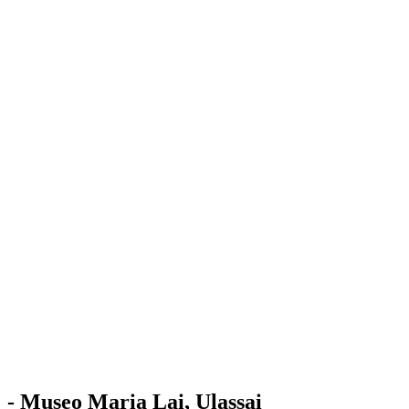
Stazione
dell'Arte
Maria Lai
Mostre
Visita
Educazione
Ulassai
Contatti
/
IT
EN
Visita il museo
- Museo Maria Lai, Ulassai