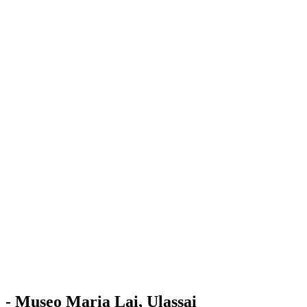
Stazione
dell'Arte
Maria Lai
Mostre
Visita
Educazione
Ulassai
Contatti
/
IT
EN
Visita il museo
- Museo Maria Lai, Ulassai