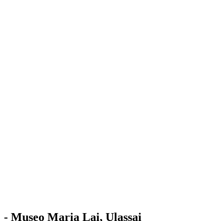
Stazione
dell'Arte
Maria Lai
Mostre
Visita
Educazione
Ulassai
Contatti
/
IT
EN
Visita il museo
- Museo Maria Lai, Ulassai