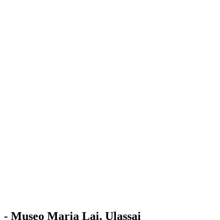
Stazione
dell'Arte
Maria Lai
Mostre
Visita
Educazione
Ulassai
Contatti
/
IT
EN
Visita il museo
- Museo Maria Lai, Ulassai