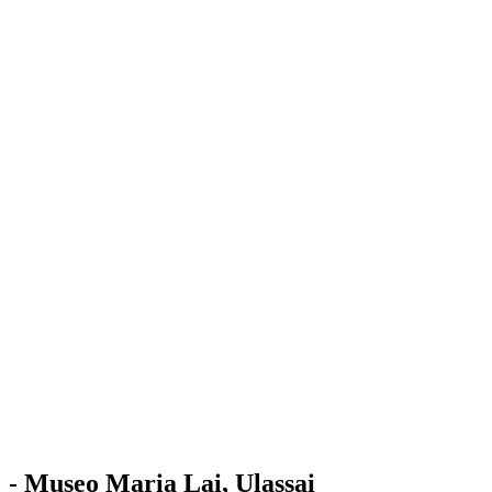
Stazione
dell'Arte
Maria Lai
Mostre
Visita
Educazione
Ulassai
Contatti
/
IT
EN
Visita il museo
- Museo Maria Lai, Ulassai