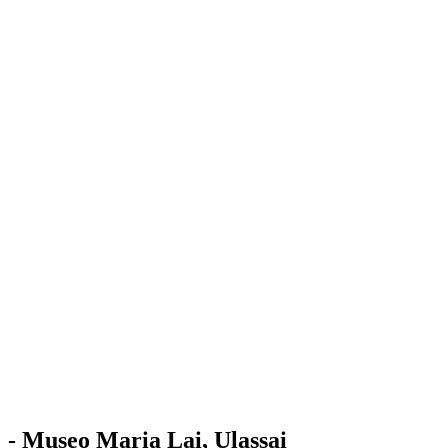
Stazione
dell'Arte
Maria Lai
Mostre
Visita
Educazione
Ulassai
Contatti
/
IT
EN
Visita il museo
- Museo Maria Lai, Ulassai