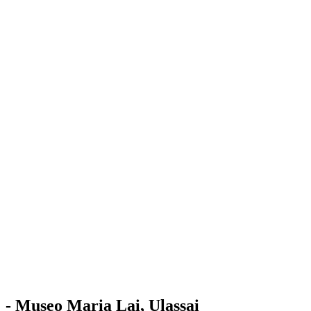
Stazione
dell'Arte
Maria Lai
Mostre
Visita
Educazione
Ulassai
Contatti
/
IT
EN
Visita il museo
- Museo Maria Lai, Ulassai