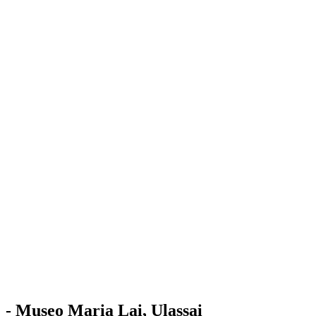
Stazione
dell'Arte
Maria Lai
Mostre
Visita
Educazione
Ulassai
Contatti
/
IT
EN
Visita il museo
- Museo Maria Lai, Ulassai