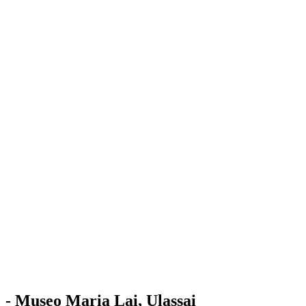
Stazione
dell'Arte
Maria Lai
Mostre
Visita
Educazione
Ulassai
Contatti
/
IT
EN
Visita il museo
- Museo Maria Lai, Ulassai