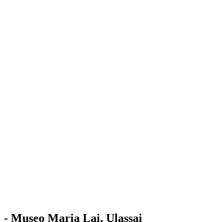
Stazione
dell'Arte
Maria Lai
Mostre
Visita
Educazione
Ulassai
Contatti
/
IT
EN
Visita il museo
- Museo Maria Lai, Ulassai