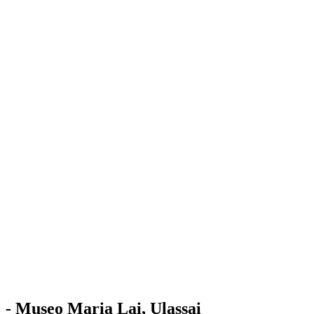
Stazione
dell'Arte
Maria Lai
Mostre
Visita
Educazione
Ulassai
Contatti
/
IT
EN
Visita il museo
- Museo Maria Lai, Ulassai