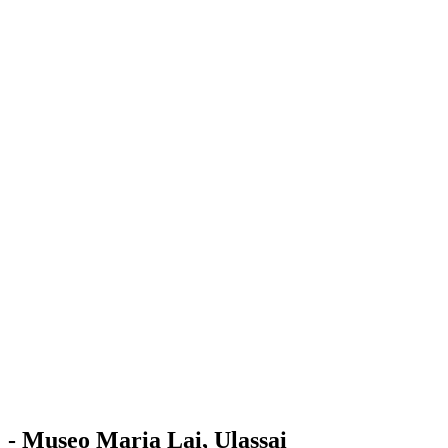
Stazione
dell'Arte
Maria Lai
Mostre
Visita
Educazione
Ulassai
Contatti
/
IT
EN
Visita il museo
- Museo Maria Lai, Ulassai