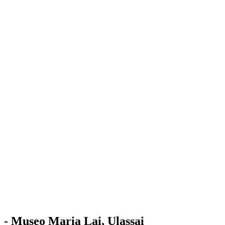
Stazione
dell'Arte
Maria Lai
Mostre
Visita
Educazione
Ulassai
Contatti
/
IT
EN
Visita il museo
- Museo Maria Lai, Ulassai