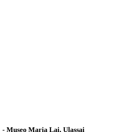
Stazione
dell'Arte
Maria Lai
Mostre
Visita
Educazione
Ulassai
Contatti
/
IT
EN
Visita il museo
- Museo Maria Lai, Ulassai