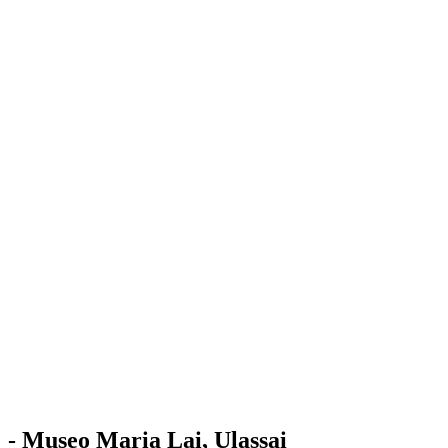
Stazione
dell'Arte
Maria Lai
Mostre
Visita
Educazione
Ulassai
Contatti
/
IT
EN
Visita il museo
- Museo Maria Lai, Ulassai