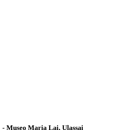
Stazione
dell'Arte
Maria Lai
Mostre
Visita
Educazione
Ulassai
Contatti
/
IT
EN
Visita il museo
- Museo Maria Lai, Ulassai