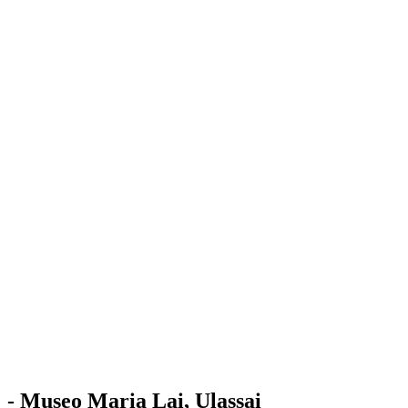
Stazione
dell'Arte
Maria Lai
Mostre
Visita
Educazione
Ulassai
Contatti
/
IT
EN
Visita il museo
- Museo Maria Lai, Ulassai