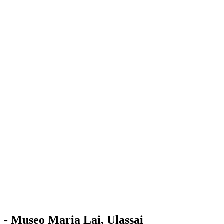
Stazione
dell'Arte
Maria Lai
Mostre
Visita
Educazione
Ulassai
Contatti
/
IT
EN
Visita il museo
- Museo Maria Lai, Ulassai