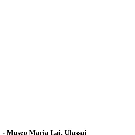
Stazione
dell'Arte
Maria Lai
Mostre
Visita
Educazione
Ulassai
Contatti
/
IT
EN
Visita il museo
- Museo Maria Lai, Ulassai