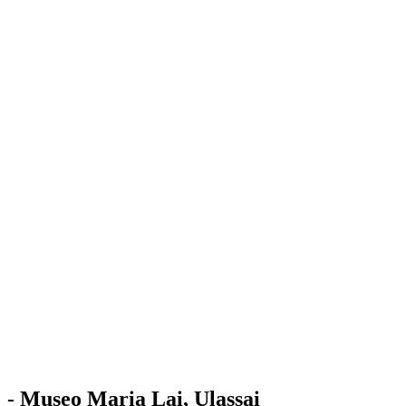
Stazione
dell'Arte
Maria Lai
Mostre
Visita
Educazione
Ulassai
Contatti
/
IT
EN
Visita il museo
- Museo Maria Lai, Ulassai