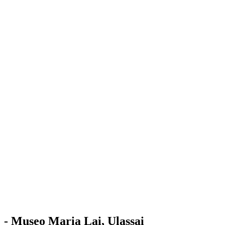
Stazione
dell'Arte
Maria Lai
Mostre
Visita
Educazione
Ulassai
Contatti
/
IT
EN
Visita il museo
- Museo Maria Lai, Ulassai