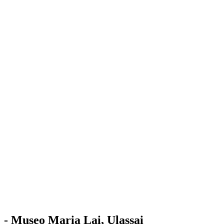
Stazione
dell'Arte
Maria Lai
Mostre
Visita
Educazione
Ulassai
Contatti
/
IT
EN
Visita il museo
- Museo Maria Lai, Ulassai