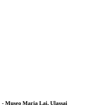
Stazione
dell'Arte
Maria Lai
Mostre
Visita
Educazione
Ulassai
Contatti
/
IT
EN
Visita il museo
- Museo Maria Lai, Ulassai