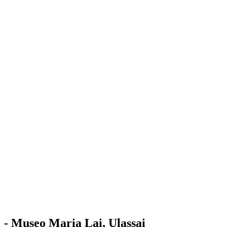
Stazione
dell'Arte
Maria Lai
Mostre
Visita
Educazione
Ulassai
Contatti
/
IT
EN
Visita il museo
- Museo Maria Lai, Ulassai