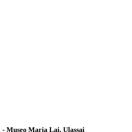
Stazione
dell'Arte
Maria Lai
Mostre
Visita
Educazione
Ulassai
Contatti
/
IT
EN
Visita il museo
- Museo Maria Lai, Ulassai