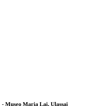
Stazione
dell'Arte
Maria Lai
Mostre
Visita
Educazione
Ulassai
Contatti
/
IT
EN
Visita il museo
- Museo Maria Lai, Ulassai